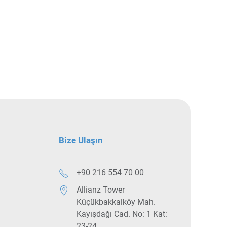
Bize Ulaşın
+90 216 554 70 00
Allianz Tower
Küçükbakkalköy Mah.
Kayışdağı Cad. No: 1 Kat:
23-24